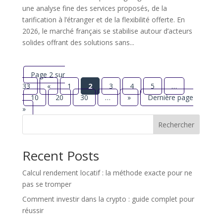
une analyse fine des services proposés, de la
tarification à l’étranger et de la flexibilité offerte. En
2026, le marché français se stabilise autour d’acteurs
solides offrant des solutions sans...
Page 2 sur
33
«
1
2
3
4
5
…
10
20
30
…
»
Dernière page
»
Rechercher
Recent Posts
Calcul rendement locatif : la méthode exacte pour ne
pas se tromper
Comment investir dans la crypto : guide complet pour
réussir